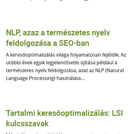
AI KERESÉSI LÁTHATÓSÁG ELEMZÉS
SEO ÜGYNÖKSÉG
Tudástár
NLP, azaz a természetes nyelv
MI A SEO
SZEMANTIKUS SEO
feldolgozása a SEO-ban
NLP és a SEO
TOPICAL AUTHORITY
A keresőoptimalizálás világa folyamatosan fejlődik. Az
AEO vs SEO
utóbbi évek egyik legjelentősebb újítása például a
GOOGLE ALGORITMUSOK
természetes nyelv feldolgozása, azaz az NLP (Natural
LLM ALAPJAI
Language Processing) használata...
AI SEO
FACEBOOK HIRDETÉS
ADS HIRDETÉS
Tartalmi keresőoptimalizálás: LSI
SEO szótár
kulcsszavak
BLOG