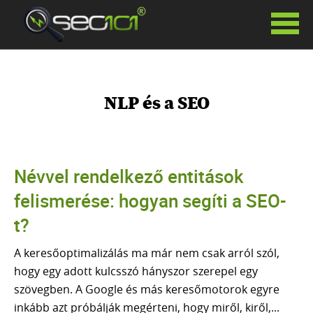
SZOLGÁLTATÁSAINK
KERESŐOPTIMALIZÁLÁS
NLP és a SEO
HAVIDÍJAS KERESŐOPTIMALIZÁLÁS
SIKERDÍJAS KERESŐOPTIMALIZÁLÁS
KERESŐOPTIMALIZÁLÁS TANÁCSADÁS
PR CIKKEK
Névvel rendelkező entitások
LINKÉPÍTÉS
felismerése: hogyan segíti a SEO-
GOOGLE ADS
t?
FACEBOOK HIRDETÉSEK
SZÖVEGÍRÁS
A keresőoptimalizálás ma már nem csak arról szól,
WEBOLDAL KÉSZÍTÉS
hogy egy adott kulcsszó hányszor szerepel egy
WHITE LABEL SEO
szövegben. A Google és más keresőmotorok egyre
AI VIDEÓ KÉSZÍTÉS
inkább azt próbálják megérteni, hogy miről, kiről,...