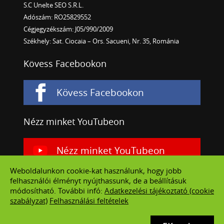
S.C Unelte SEO S.R.L.
Adószám: RO25829552
Cégjegyzékszám: J05/990/2009
Székhely: Sat. Ciocaia – Ors. Sacueni, Nr. 35, Románia
Kövess Facebookon
Kövess Facebookon
Nézz minket YouTubeon
Nézz minket YouTubeon
Weboldalunkon cookie-kat használunk, hogy jobb
felhasználói élményt nyújthassunk, de a beállításuk
módosítható. További infó:
Adatkezelési tájékoztató (cookie
szabályzat)
Felhasználási feltételek