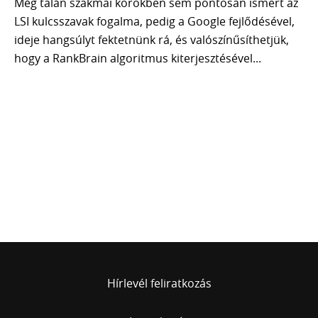
Még talán szakmai körökben sem pontosan ismert az
A CSAPAT
LSI kulcsszavak fogalma, pedig a Google fejlődésével,
KAPCSOLAT
ideje hangsúlyt fektetnünk rá, és valószínűsíthetjük,
hogy a RankBrain algoritmus kiterjesztésével...
30 PERCES INGYENES TANÁCSADÁS
Hírlevél feliratkozás