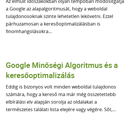
Az elmúlt időszakokban olyan tempóban módosítgatja
A CSAPAT
a Google az alapalgoritmusát, hogy a weboldal
KAPCSOLAT
tulajdonosoknak szinte lehetetlen lekövetni. Ezzel
párhuzamosan a keresőoptimalizálásban is
finomhangolásokra...
30 PERCES INGYENES TANÁCSADÁS
Google Minőségi Algoritmus és a
keresőoptimalizálás
Eddig is bizonyos volt minden weboldal tulajdonos
számára, hogy a kereső ma már még összetettebb
elbírálási elv alapján sorolja az oldalakat a
természetes találati lista elejére vagy végére. Sőt,...