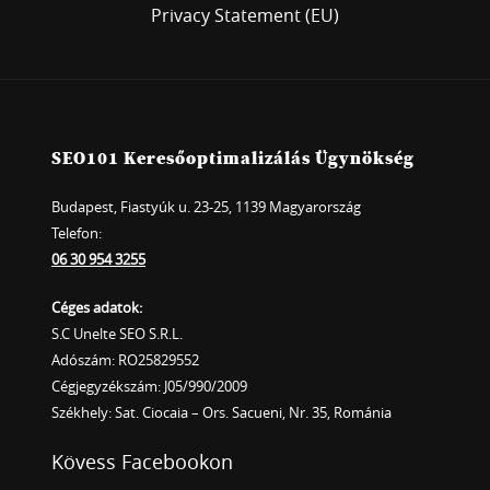
Privacy Statement (EU)
SEO101 Keresőoptimalizálás Ügynökség
Budapest, Fiastyúk u. 23-25, 1139 Magyarország
Telefon:
06 30 954 3255
Céges adatok:
S.C Unelte SEO S.R.L.
Adószám: RO25829552
Cégjegyzékszám: J05/990/2009
Székhely: Sat. Ciocaia – Ors. Sacueni, Nr. 35, Románia
Kövess Facebookon