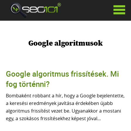
SZOLGÁLTATÁSAINK
KERESŐOPTIMALIZÁLÁS
Google algoritmusok
HAVIDÍJAS KERESŐOPTIMALIZÁLÁS
SIKERDÍJAS KERESŐOPTIMALIZÁLÁS
KERESŐOPTIMALIZÁLÁS TANÁCSADÁS
PR CIKKEK
Google algoritmus frissítések. Mi
LINKÉPÍTÉS
fog történni?
GOOGLE ADS
FACEBOOK HIRDETÉSEK
Bombaként robbant a hír, hogy a Google bejelentette,
SZÖVEGÍRÁS
a keresési eredmények javítása érdekében újabb
WEBOLDAL KÉSZÍTÉS
algoritmus frissítést vezet be. Ugyanakkor a mostani
WHITE LABEL SEO
egy, a szokásos frissítésekhez képest jóval...
AI VIDEÓ KÉSZÍTÉS