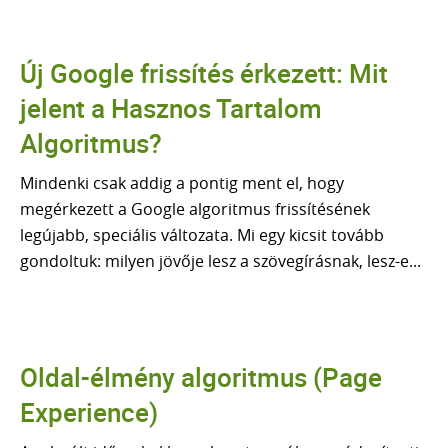
AI KERESÉSI LÁTHATÓSÁG ELEMZÉS
SEO ÜGYNÖKSÉG
Új Google frissítés érkezett: Mit
Tudástár
jelent a Hasznos Tartalom
MI A SEO
SZEMANTIKUS SEO
Algoritmus?
NLP és a SEO
TOPICAL AUTHORITY
Mindenki csak addig a pontig ment el, hogy
AEO vs SEO
megérkezett a Google algoritmus frissítésének
GOOGLE ALGORITMUSOK
legújabb, speciális változata. Mi egy kicsit tovább
LLM ALAPJAI
gondoltuk: milyen jövője lesz a szövegírásnak, lesz-e...
AI SEO
FACEBOOK HIRDETÉS
ADS HIRDETÉS
Oldal-élmény algoritmus (Page
SEO szótár
Experience)
BLOG