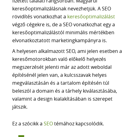
fizetett találati rangsorban. Magyarul
AI KERESÉSI LÁTHATÓSÁG ELEMZÉS
keresőoptimalizálásnak nevezhetjük. A SEO
SEO ÜGYNÖKSÉG
rövidítés vonatkozhat a
keresőoptimalizálást
Tudástár
végző cégekre is, de a SEO vonatkozhat egy a
MI A SEO
keresőoptimalizálástól minimális mértékben
SZEMANTIKUS SEO
elvonatkoztatott marketingkampányra is.
NLP és a SEO
A helyesen alkalmazott SEO, ami jelen esetben a
TOPICAL AUTHORITY
keresőmotorokban való előkelő helyezés
AEO vs SEO
megszerzését jelenti már az adott weboldal
GOOGLE ALGORITMUSOK
építésénél jelen van, a kulcsszavak helyes
LLM ALAPJAI
megválasztásán és a tartalom építésén túl
AI SEO
beleszól a domain és a tárhely kiválasztásába,
FACEBOOK HIRDETÉS
valamint a design kialakításában is szerepet
ADS HIRDETÉS
játszik.
SEO szótár
Ez a szócikk a
SEO
témához kapcsolódik.
BLOG