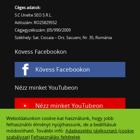
Céges adatok:
S.C Unelte SEO S.R.L.
Adószám: RO25829552
Cégjegyzékszám: J05/990/2009
Székhely: Sat. Ciocaia – Ors. Sacueni, Nr. 35, Románia
Kövess Facebookon
Kövess Facebookon
Nézz minket YouTubeon
Nézz minket YouTubeon
Weboldalunkon cookie-kat használunk, hogy jobb
felhasználói élményt nyújthassunk, de a beállításuk
módosítható. További infó:
Adatkezelési tájékoztató (cookie
szabályzat)
Felhasználási feltételek