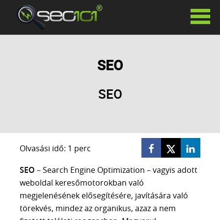
SZOLGÁLTATÁSAINK
SEO
KERESŐOPTIMALIZÁLÁS
HAVIDÍJAS KERESŐOPTIMALIZÁLÁS
SEO
SIKERDÍJAS KERESŐOPTIMALIZÁLÁS
KERESŐOPTIMALIZÁLÁS TANÁCSADÁS
PR CIKKEK
LINKÉPÍTÉS
GOOGLE ADS
Olvasási idő: 1 perc
FACEBOOK HIRDETÉSEK
SEO
– Search Engine Optimization – vagyis adott
SZÖVEGÍRÁS
weboldal keresőmotorokban való
WEBOLDAL KÉSZÍTÉS
megjelenésének elősegítésére, javítására való
WHITE LABEL SEO
törekvés, mindez az organikus, azaz a nem
AI VIDEÓ KÉSZÍTÉS