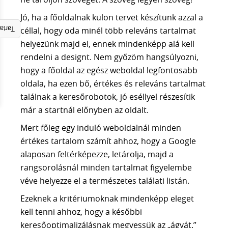
A CSAPAT
Jó, ha a főoldalnak külön tervet készítünk azzal a
KAPCSOLAT
céllal, hogy oda minél több releváns tartalmat
gyzék
helyezünk majd el, ennek mindenképp alá kell
30 PERCES INGYENES TANÁCSADÁS
rendelni a designt. Nem győzöm hangsúlyozni,
hogy a főoldal az egész weboldal legfontosabb
oldala, ha ezen bő, értékes és releváns tartalmat
találnak a keresőrobotok, jó eséllyel részesítik
már a startnál előnyben az oldalt.
Mert főleg egy induló weboldalnál minden
értékes tartalom számít ahhoz, hogy a Google
alaposan feltérképezze, letárolja, majd a
rangsorolásnál minden tartalmat figyelembe
véve helyezze el a természetes találati listán.
Ezeknek a kritériumoknak mindenképp eleget
kell tenni ahhoz, hogy a későbbi
keresőoptimalizálásnak megvessük az „ágyát.”