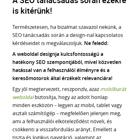
A SEO tanácsadás során ezekre
is kitérünk!
Természetesen, ha bizalmat szavazol nekünk, a
SEO tanácsadás során a design-nal kapcsolatos
kérdéseidet is megválaszoljuk.
Ne feledd:
A weboldal designja kulcsfontosságú a
hatékony SEO szempontjából, mivel közvetlen
hatással van a felhasználói élményre és a
keresőmotorok által érzékelt relevanciára!
Egy jól megtervezett, reszponzív, azaz
mobilbarát
weboldal
biztosítja, hogy az adott honlap
minden eszközön – legyen az mobil, tablet vagy
asztali számítógép – megfelelően jelenjen meg,
ami a felhasználói elköteleződést növeli, és
csökkenti a visszafordulási arányt. Emellett a
tiszta és logikus navigáció, valamint az