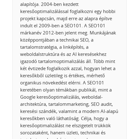
alapítója. 2004-ben kezdett
keresőoptimalizálással foglalkozni egy hobbi
projekt kapcsán, majd erre az alapra építve
indult el 2009-ben a SEO101. A SEO101
márkanév 2012-ben jelent meg. Munkájának
középpontjában a technikai SEO, a
tartalomstratégia, a linképítés, a
weboldalstruktúra és az AI keresésekhez
igazodó tartalomoptimalizálás áll. Több mint
két évtizede foglalkozik azzal, hogyan lehet a
keresőkből üzletileg is értékes, mérhető
organikus növekedést elérni. A SEO101
keretében olyan témákban publikál, mint a
Google keresőoptimalizálás, weboldal-
architektúra, tartalommarketing, SEO audit,
keresési szándék, valamint a modern AI-alapú
keresőkben való láthatóság. Célja, hogy a
keresőoptimalizálást ne elszigetelt trükkök
sorozataként, hanem üzleti, technikai és