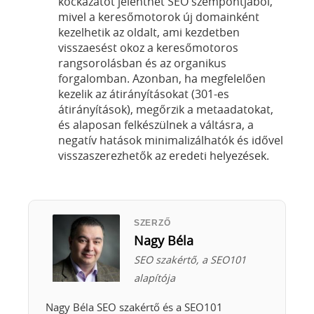
kockázatot jelenthet SEO szempontjából,
mivel a keresőmotorok új domainként
kezelhetik az oldalt, ami kezdetben
visszaesést okoz a keresőmotoros
rangsorolásban és az organikus
forgalomban. Azonban, ha megfelelően
kezelik az átirányításokat (301-es
átirányítások), megőrzik a metaadatokat,
és alaposan felkészülnek a váltásra, a
negatív hatások minimalizálhatók és idővel
visszaszerezhetők az eredeti helyezések.
SZERZŐ
Nagy Béla
SEO szakértő, a SEO101
alapítója
Nagy Béla SEO szakértő és a SEO101