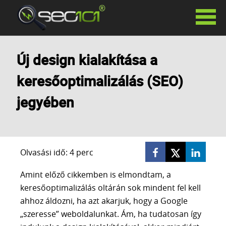
SZOLGÁLTATÁSAINK
Új design kialakítása a
KERESŐOPTIMALIZÁLÁS
keresőoptimalizálás (SEO)
HAVIDÍJAS KERESŐOPTIMALIZÁLÁS
SIKERDÍJAS KERESŐOPTIMALIZÁLÁS
jegyében
KERESŐOPTIMALIZÁLÁS TANÁCSADÁS
PR CIKKEK
LINKÉPÍTÉS
GOOGLE ADS
Olvasási idő: 4 perc
FACEBOOK HIRDETÉSEK
Amint előző cikkemben is elmondtam, a
SZÖVEGÍRÁS
keresőoptimalizálás oltárán sok mindent fel kell
WEBOLDAL KÉSZÍTÉS
ahhoz áldozni, ha azt akarjuk, hogy a Google
WHITE LABEL SEO
„szeresse” weboldalunkat. Ám, ha tudatosan így
AI VIDEÓ KÉSZÍTÉS