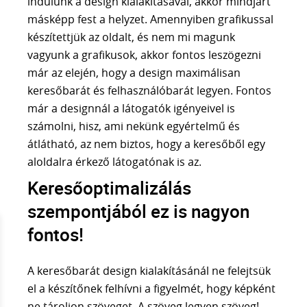
indulunk a design kialakításával, akkor mindjárt
AI KERESÉSI LÁTHATÓSÁG ELEMZÉS
másképp fest a helyzet. Amennyiben grafikussal
SEO ÜGYNÖKSÉG
készítettjük az oldalt, és nem mi magunk
Tudástár
vagyunk a grafikusok, akkor fontos leszögezni
MI A SEO
már az elején, hogy a design maximálisan
SZEMANTIKUS SEO
keresőbarát és felhasználóbarát legyen. Fontos
NLP és a SEO
már a designnál a látogatók igényeivel is
TOPICAL AUTHORITY
számolni, hisz, ami nekünk egyértelmű és
AEO vs SEO
átlátható, az nem biztos, hogy a keresőből egy
GOOGLE ALGORITMUSOK
aloldalra érkező látogatónak is az.
LLM ALAPJAI
Keresőoptimalizálás
AI SEO
szempontjából ez is nagyon
FACEBOOK HIRDETÉS
fontos!
ADS HIRDETÉS
SEO szótár
A keresőbarát design kialakításánál ne felejtsük
BLOG
el a készítőnek felhívni a figyelmét, hogy képként
ne tároljon szöveget. A szöveg legyen szöveg!