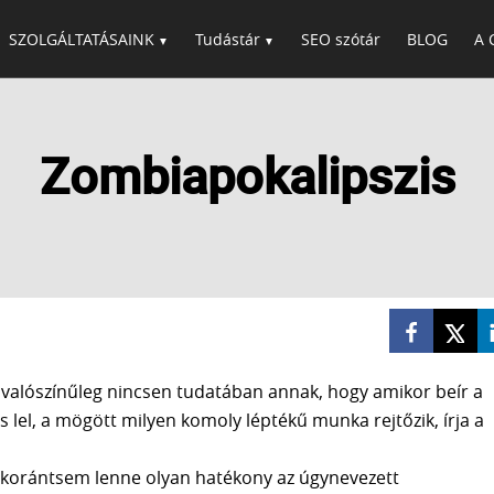
SZOLGÁLTATÁSAINK
Tudástár
SEO szótár
BLOG
A 
Zombiapokalipszis
valószínűleg nincsen tudatában annak, hogy amikor beír a
is lel, a mögött milyen komoly léptékű munka rejtőzik, írja a
s korántsem lenne olyan hatékony az úgynevezett