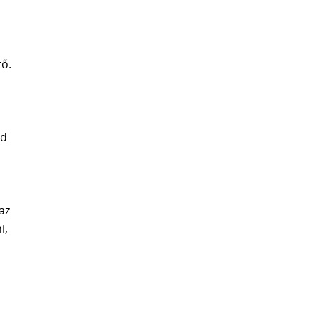
tő.
ed
az
i,