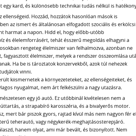
t egy kard, és különösebb technikai tudás nélkül is hatékony
z ellenségeid. Hozzád, hozzátok hasonlóan mások is
n az ismert és általánosan elfogadott szociális és erkölcsi
nt harmat a napon. Hidd el, hogy előbb-utóbb
íz és élelemforrásért, tehát ésszerű megoldás elhagyni a
rosokban rengeteg élelmiszer van felhalmozva, azonban ne
tt, fagyasztott élelmiszer, melyek a rendszer összeomlása ut
nak. Ha be is tároztatok konzervekből, azok túl nehezek
udjátok vinni.
erült kiismernetek a környezeteteket, az ellenségeiteket, és
ylagos nyugalmat, nem árt felkészülni a nagy utazásra.
ermészetesen egy jó autó. Ez utóbbinál kivételesen nem a
ttartás, a strapabíró karosszéria, és a bivalyerős motor.
sz, mert bár piszok gyors, rajtad kívül más nem nagyon fér e
akterű teherautó, vagy négykerék-meghajtásosterepjáró.
laszd, hanem olyat, ami már bevált, és bizonyított. Nem