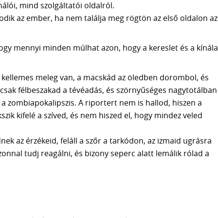
álói, mind szolgáltatói oldalról.
k az ember, ha nem találja meg rögtön az első oldalon az
ogy mennyi minden múlhat azon, hogy a kereslet és a kínála
, kellemes meleg van, a macskád az öledben dorombol, és
 csak félbeszakad a tévéadás, és szörnyűséges nagytotálban
zombiapokalipszis. A riportert nem is hallod, hiszen a
szik kifelé a szíved, és nem hiszed el, hogy mindez veled
ek az érzékeid, feláll a szőr a tarkódon, az izmaid ugrásra
onnal tudj reagálni, és bizony seperc alatt lemálik rólad a