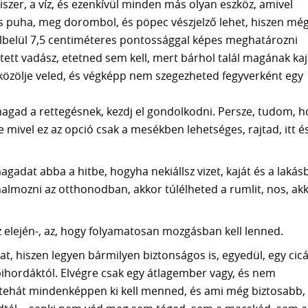
iszer, a víz, és ezenkívül minden más olyan eszköz, amivel
 puha, meg dorombol, és pöpec vészjelző lehet, hiszen még
ülbelül 7,5 centiméteres pontossággal képes meghatározni
etett vadász, etetned sem kell, mert bárhol talál magának kaj
közölje veled, és végképp nem szegezheted fegyverként egy
magad a rettegésnek, kezdj el gondolkodni. Persze, tudom, h
 mivel ez az opció csak a mesékben lehetséges, rajtad, itt é
gadat abba a hitbe, hogyha nekiállsz vizet, kaját és a lakás
lhalmozni az otthonodban, akkor túlélheted a rumlit, nos, ak
z elején-, az, hogy folyamatosan mozgásban kell lenned.
t, hiszen legyen bármilyen biztonságos is, egyedül, egy cicá
hordáktól. Elvégre csak egy átlagember vagy, és nem
d, tehát mindenképpen ki kell menned, és ami még biztosabb,