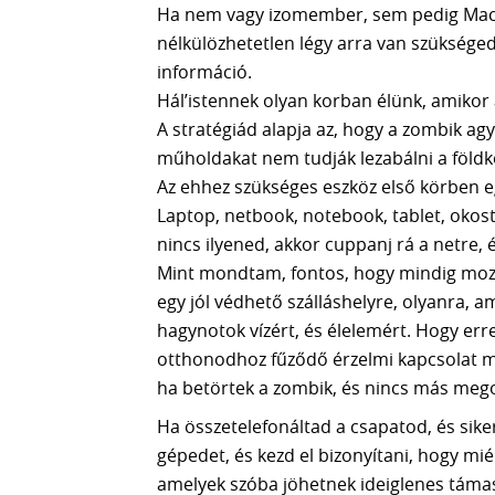
Ha nem vagy izomember, sem pedig MacGy
nélkülözhetetlen légy arra van szükséged,
információ.
Hál’istennek olyan korban élünk, amikor 
A stratégiád alapja az, hogy a zombik agy
műholdakat nem tudják lezabálni a földkö
Az ehhez szükséges eszköz első körben 
Laptop, netbook, notebook, tablet, okost
nincs ilyened, akkor cuppanj rá a netre,
Mint mondtam, fontos, hogy mindig mozgá
egy jól védhető szálláshelyre, olyanra, am
hagynotok vízért, és élelemért. Hogy err
otthonodhoz fűződő érzelmi kapcsolat mia
ha betörtek a zombik, és nincs más meg
Ha összetelefonáltad a csapatod, és siker
gépedet, és kezd el bizonyítani, hogy mi
amelyek szóba jöhetnek ideiglenes támas