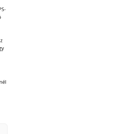
PS-
ó
az
gy
nél