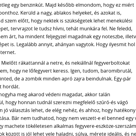
esetleg egy benzinkút. Majd később elmondom, hogy ez miért
onthoz. Kerüld a nagy, ablakos helyeket, és azokat is,
sd szem előtt, hogy nektek is szükségetek lehet menekülési
et, tervrajzot le tudsz hívni, tehát munkára fel. Ne feledd,
m árt, ha mindent feljegyzel magadnak egy noteszbe, illet
képet is. Legalább annyit, ahányan vagytok. Hogy ilyesmit hol
nternet.
Mielőtt rákattannál a netre, és nekiállnál fegyverboltokat
em, hogy ne lőfegyvert keress. Igen, tudom, baromibrutál,
inted, de a zombik minden apró zajra beindulnak. Egy-pár
t hordát.
 hogyha meg akarod védeni magadat, akkor talán
rül, hogy honnan tudnál szerezni megfelelő szúró-és vágó
 jó választás lehet, de elég nehéz, és ahhoz, hogy hatékony
atása. Bár nem tudhatod, hogy nem veszett-e el benned egy
y machete tökéletesen alkalmas fegyvere-eszköze-szerszá
 között is jól lehet vele haladni, súlya, mérete ideális, és 