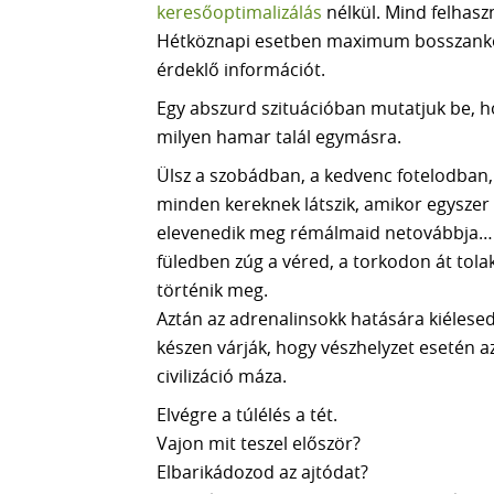
keresőoptimalizálás
nélkül. Mind felhaszn
Hétköznapi esetben maximum bosszankodi
érdeklő információt.
Egy abszurd szituációban mutatjuk be, h
milyen hamar talál egymásra.
Ülsz a szobádban, a kedvenc fotelodban
minden kereknek látszik, amikor egyszer
elevenedik meg rémálmaid netovábbja… a 
füledben zúg a véred, a torkodon át tolak
történik meg.
Aztán az adrenalinsokk hatására kiélesedn
készen várják, hogy vészhelyzet esetén az
civilizáció máza.
Elvégre a túlélés a tét.
Vajon mit teszel először?
Elbarikádozod az ajtódat?