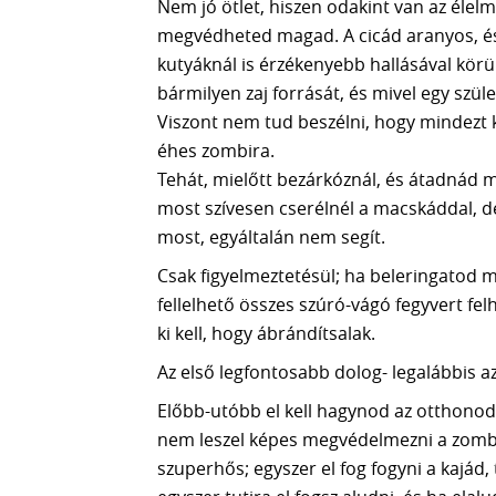
Nem jó ötlet, hiszen odakint van az élelm
megvédheted magad. A cicád aranyos, és
kutyáknál is érzékenyebb hallásával kör
bármilyen zaj forrását, és mivel egy szül
Viszont nem tud beszélni, hogy mindezt 
éhes zombira.
Tehát, mielőtt bezárkóznál, és átadnád 
most szívesen cserélnél a macskáddal, de
most, egyáltalán nem segít.
Csak figyelmeztetésül; ha beleringatod ma
fellelhető összes szúró-vágó fegyvert fe
ki kell, hogy ábrándítsalak.
Az első legfontosabb dolog- legalábbis a
Előbb-utóbb el kell hagynod az otthonoda
nem leszel képes megvédelmezni a zombi
szuperhős; egyszer el fog fogyni a kajá