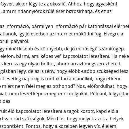
ver, akkor légy te az okosfiú. Ahhoz, hogy agyasként
 ami mindannyiótok túlélését biztosíthatja, és ez az
az információ, bármilyen információ pár kattintással elérhe
atlanok, így jó esetben az internet működni fog. Elvégre a
rüli pályáról.
egy minél kisebb és könnyebb, de jó minőségű számítógép.
elefon, bármi, ami képes wifi kapcsolatot létesíteni. Ha nek
 és keress egy olyan boltot, ahonnan azt megszerezheted.
sban légy, de az is tény, hogy előbb-utóbb szükséged lesz
it esetleg napokig is tudtok tartani anélkül, hogy el kéne
e miért nem felel meg az otthonod? Nos, előfordulhat, hogy 
tt nem leszel képes megtenni dolgokat. Például, felgyújtan
oldás.
ült élő kapcsolatot létesíteni a tagok között, kapd elő a
ért van rád szükségük. Mérd fel, hogy melyek azok a helyek,
zpontként. Fontos, hogy a közelben legyen víz, élelem,