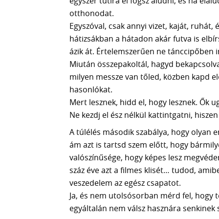
egyszer tutira el fogsz aludni, és ha e
otthonodat.
Egyszóval, csak annyi vizet, kaját, ruhát
hátizsákban a hátadon akár futva is elb
ázik át. Értelemszerűen ne tánccipőben i
Miután összepakoltál, hagyd bekapcsolva
milyen messze van tőled, közben kapd elő
hasonlókat.
Mert lesznek, hidd el, hogy lesznek. Ők 
Ne kezdj el ész nélkül kattintgatni, his
A túlélés második szabálya, hogy olyan e
ám azt is tartsd szem előtt, hogy bármil
valószínűsége, hogy képes lesz megvéden
száz éve azt a filmes klisét… tudod, amib
veszedelem az egész csapatot.
Ja, és nem utolsósorban mérd fel, hogy t
egyáltalán nem válsz hasznára senkinek