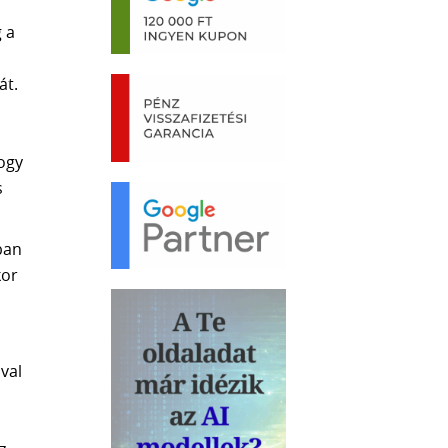
 a
át.
ogy
s
ban
kor
val