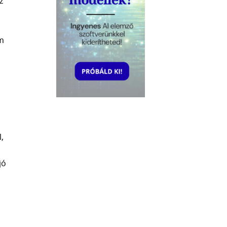
z
em
,
jó