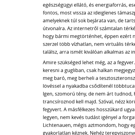
egészségügyi ellátó, és energiaforrás, 
fontos, most vissza az ideiglenes támaszp
amelyeknek túl sok bejárata van, de tart
útvonalra. Az internetről számtalan térkép
hogy bármi megtörténhet, éppen ezért ne
szerzel több vízhatlan, nem virtuális tér
találsz, arra ismét kiválóan alkalmas az i
Amire szükséged lehet még, az a fegyver. 
keresni a gugliban, csak halkan megjegyz
meg baró, meg berheli a tesztoszteronsz
lövéssel a nyakadba csődítenél többtuca
Igen, szomorú tény, de nem árt tudnod,
trancsíroznod kell majd. Szóval, nézz kö
fegyvert. A másfélkezes hosszúkard ugyan
legyen, nem kevés tudást igényel a forg
Lichtenauen, mégis aztmondom, hogy eg
gyakorlatlan kéznek. Nehéz terepviszonyok