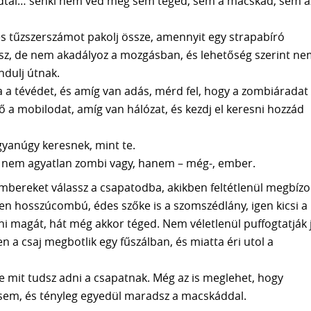
laludtál… senki nem véd meg sem téged, sem a macskád, sem a
, és tűzszerszámot pakolj össze, amennyit egy strapabíró
írsz, de nem akadályoz a mozgásban, és lehetőség szerint n
ndulj útnak.
 a tévédet, és amíg van adás, mérd fel, hogy a zombiáradat
 a mobilodat, amíg van hálózat, és kezdj el keresni hozzád
ugyanúgy keresnek, mint te.
zen nem agyatlan zombi vagy, hanem – még-, ember.
mbereket válassz a csapatodba, akikben feltétlenül megbízol
yen hosszúcombú, édes szőke is a szomszédlány, igen kicsi a
i magát, hát még akkor téged. Nem véletlenül puffogtatják 
en a csaj megbotlik egy fűszálban, és miatta éri utol a
e mit tudsz adni a csapatnak. Még az is meglehet, hogy
 sem, és tényleg egyedül maradsz a macskáddal.