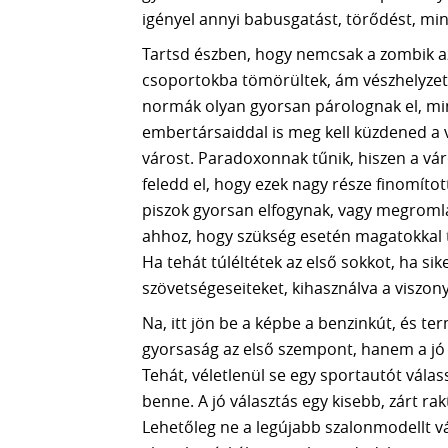
igényel annyi babusgatást, törődést, min
Tartsd észben, hogy nemcsak a zombik a
csoportokba tömörültek, ám vészhelyzetbe
normák olyan gyorsan párolognak el, mi
embertársaiddal is meg kell küzdened a v
várost. Paradoxonnak tűnik, hiszen a vá
feledd el, hogy ezek nagy része finomíto
piszok gyorsan elfogynak, vagy megromla
ahhoz, hogy szükség esetén magatokkal t
Ha tehát túléltétek az első sokkot, ha sik
szövetségeseiteket, kihasználva a viszon
Na, itt jön be a képbe a benzinkút, és t
gyorsaság az első szempont, hanem a jó ú
Tehát, véletlenül se egy sportautót válas
benne. A jó választás egy kisebb, zárt r
Lehetőleg ne a legújabb szalonmodellt vá