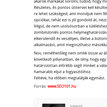
akarok márkákat sorolni, tudod, hogy mi
Részletes, és pontos útitervet kell kész
re lehet szükséged, ami mondjuk nem fél ó
opciókat, tehát ezt is jól gondold át, néz
Végül, de nem utolsósorban a túléléshez
zombiözönlés pontos helymeghatározása.
elkerülendő és veszélyes, illetve a bizto
alkalmazást, amit megoszthatsz másokka
Nos, remélhetőleg nem omlik össze az ál
következő pillanatban, de tény, hogy egy 
határozottan előrébb segít minket a vála
hamarabb eljut a fogyasztóihoz.
Feltéve, ha időben megtalálják egymást.
Forrás:
www.
SEO101.hu
SZERZŐ