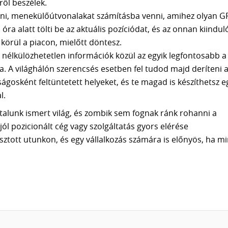
ről beszélek.
íteni, menekülőútvonalakat számításba venni, amihez olyan G
ra alatt tölti be az aktuális pozíciódat, és az onnan kiindul
z körül a piacon, mielőtt döntesz.
 nélkülözhetetlen információk közül az egyik legfontosabb a
 A világhálón szerencsés esetben fel tudod majd deríteni 
nságosként feltüntetett helyeket, és te magad is készíthetsz e
l.
talunk ismert világ, és zombik sem fognak ránk rohanni a
jól pozicionált cég vagy szolgáltatás gyors elérése
sztott utunkon, és egy vállalkozás számára is előnyös, ha mi