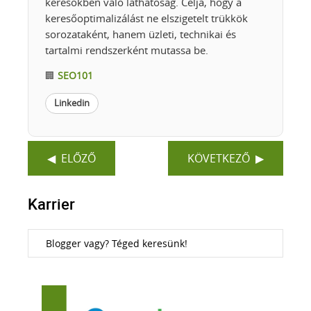
keresőkben való láthatóság. Célja, hogy a
keresőoptimalizálást ne elszigetelt trükkök
sorozataként, hanem üzleti, technikai és
tartalmi rendszerként mutassa be.
🏢
SEO101
Linkedin
ELŐZŐ
KÖVETKEZŐ
Karrier
Blogger vagy? Téged keresünk!