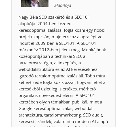
alapítója
Nagy Béla SEO szakértő és a SEO101
alapítója. 2004-ben kezdett
keresőoptimalizálással foglalkozni egy hobbi
projekt kapcsán, majd erre az alapra építve
indult el 2009-ben a SEO101. A SEO101
márkanév 2012-ben jelent meg. Munkájának
középpontjában a technikai SEO, a
tartalomstratégia, a linképítés, a
weboldalstruktúra és az AI keresésekhez
igazodó tartalomoptimalizálás áll. Több mint
két évtizede foglalkozik azzal, hogyan lehet a
keresőkből üzletileg is értékes, mérhető
organikus növekedést elérni. A SEO101
keretében olyan témákban publikál, mint a
Google keresőoptimalizálás, weboldal-
architektúra, tartalommarketing, SEO audit,
keresési szándék, valamint a modern AI-alapú