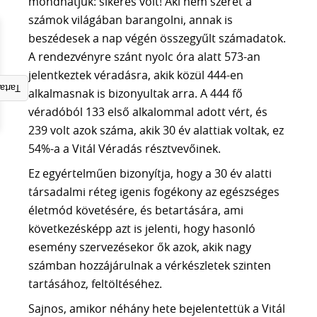
mondhatjuk: sikeres volt! Aki nem szeret a
AI KERESÉSI LÁTHATÓSÁG ELEMZÉS
számok világában barangolni, annak is
SEO ÜGYNÖKSÉG
beszédesek a nap végén összegyűlt számadatok.
Tudástár
A rendezvényre szánt nyolc óra alatt 573-an
MI A SEO
jelentkeztek véradásra, akik közül 444-en
gyzék
SZEMANTIKUS SEO
alkalmasnak is bizonyultak arra. A 444 fő
NLP és a SEO
véradóból 133 első alkalommal adott vért, és
TOPICAL AUTHORITY
239 volt azok száma, akik 30 év alattiak voltak, ez
AEO vs SEO
54%-a a Vitál Véradás résztvevőinek.
GOOGLE ALGORITMUSOK
Ez egyértelműen bizonyítja, hogy a 30 év alatti
LLM ALAPJAI
társadalmi réteg igenis fogékony az egészséges
AI SEO
életmód követésére, és betartására, ami
FACEBOOK HIRDETÉS
következésképp azt is jelenti, hogy hasonló
ADS HIRDETÉS
esemény szervezésekor ők azok, akik nagy
számban hozzájárulnak a vérkészletek szinten
SEO szótár
tartásához, feltöltéséhez.
BLOG
Sajnos, amikor néhány hete bejelentettük a Vitál