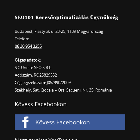
SEO101 Keresőoptimalizálás Ügynökség
Budapest, Fiastyúk u. 23-25, 1139 Magyarország
Telefon:
06 30 954 3255
Céges adatok:
S.C Unelte SEO S.R.L.
Adószám: RO25829552
Cégjegyzékszám: J05/990/2009
Székhely: Sat. Ciocaia – Ors. Sacueni, Nr. 35, Románia
Kövess Facebookon
Kövess Facebookon