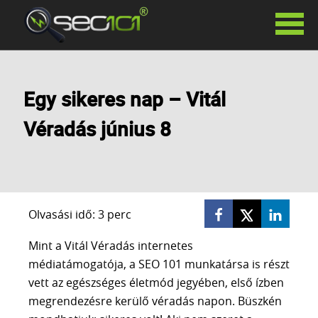
SZOLGÁLTATÁSAINK
Egy sikeres nap – Vitál
KERESŐOPTIMALIZÁLÁS
HAVIDÍJAS KERESŐOPTIMALIZÁLÁS
Véradás június 8
SIKERDÍJAS KERESŐOPTIMALIZÁLÁS
KERESŐOPTIMALIZÁLÁS TANÁCSADÁS
PR CIKKEK
LINKÉPÍTÉS
GOOGLE ADS
Olvasási idő: 3 perc
FACEBOOK HIRDETÉSEK
Mint a Vitál Véradás internetes
SZÖVEGÍRÁS
médiatámogatója, a SEO 101 munkatársa is részt
WEBOLDAL KÉSZÍTÉS
vett az egészséges életmód jegyében, első ízben
WHITE LABEL SEO
megrendezésre kerülő véradás napon. Büszkén
AI VIDEÓ KÉSZÍTÉS