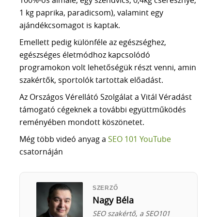
100%-os almalé, egy szendvics, 0,4kg cseresznye,
1 kg paprika, paradicsom), valamint egy
ajándékcsomagot is kaptak.
Emellett pedig különféle az egészséghez,
egészséges életmódhoz kapcsolódó
programokon volt lehetőségük részt venni, amin
szakértők, sportolók tartottak előadást.
Az Országos Vérellátó Szolgálat a Vitál Véradást
támogató cégeknek a további együttműködés
reményében mondott köszönetet.
Még több videó anyag a
SEO 101 YouTube
csatornáján
SZERZŐ
Nagy Béla
SEO szakértő, a SEO101