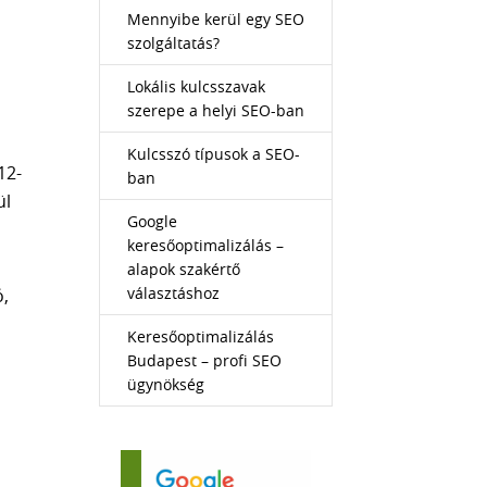
Mennyibe kerül egy SEO
l
szolgáltatás?
Lokális kulcsszavak
szerepe a helyi SEO-ban
Kulcsszó típusok a SEO-
12-
ban
ül
Google
keresőoptimalizálás –
alapok szakértő
választáshoz
ó,
Keresőoptimalizálás
Budapest – profi SEO
ügynökség