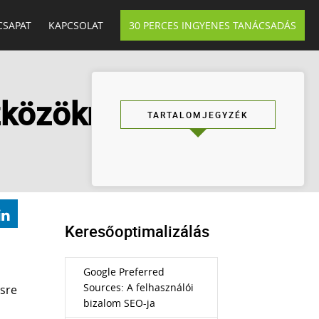
CSAPAT
KAPCSOLAT
30 PERCES INGYENES TANÁCSADÁS
zközökre
TARTALOMJEGYZÉK
Keresőoptimalizálás
Google Preferred
Sources: A felhasználói
ésre
bizalom SEO-ja