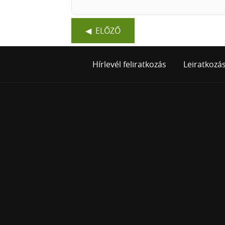
ELŐZŐ
Hírlevél feliratkozás
Leiratkozá