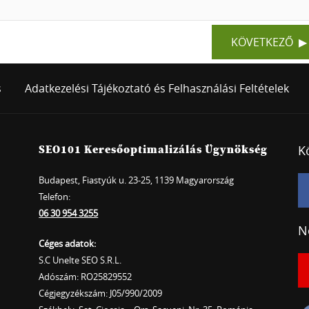
KÖVETKEZŐ
s
Adatkezelési Tájékoztató és Felhasználási Feltételek
K
SEO101 Keresőoptimalizálás Ügynökség
Budapest, Fiastyúk u. 23-25, 1139 Magyarország
Telefon:
06 30 954 3255
N
Céges adatok:
S.C Unelte SEO S.R.L.
Adószám: RO25829552
Cégjegyzékszám: J05/990/2009