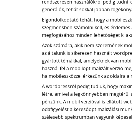
rendszeresen használókról pedig tudni k
generálók, tehát sokkal jobban fogékony
Elgondolkodtató tehát, hogy a mobileszk
szegmensben számolni kell, és érdemes a 
megfogásához minden lehetőséget ki aka
Azok számára, akik nem szeretnének mobil
az általunk is sikeresen használt wordpr
gyártott témákkal, amelyeknek van mobil
használ fel a mobiloptimalizált verzió m
ha mobileszközzel érkezünk az oldalra a 
A wordpressről pedig tudjuk, hogy maxim
létre, amivel a legkönnyebben megtérül 
pénzünk. A mobil verzióval is ellátott 
odafigyelést a keresőoptimalizálási mun
szélesebb spektrumban vagyunk képesek t