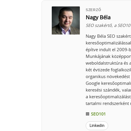
SZERZŐ
Nagy Béla
SEO szakértő, a SEO101
Nagy Béla SEO szakért
keresőoptimalizálással
építve indult el 2009
Munkájának középpontjá
weboldalstruktúra és a
két évtizede foglalkozi
organikus növekedést 
Google keresőoptimali
keresési szándék, vala
a keresőoptimalizálást
tartalmi rendszerként
🏢
SEO101
Linkedin