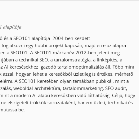
 alapítója
ő és a SEO101 alapítója. 2004-ben kezdett
 foglalkozni egy hobbi projekt kapcsán, majd erre az alapra
-ben a SEO101. A SEO101 márkanév 2012-ben jelent meg.
ban a technikai SEO, a tartalomstratégia, a linképítés, a
z AI keresésekhez igazodó tartalomoptimalizálás áll. Több mint
k azzal, hogyan lehet a keresőkből üzletileg is értékes, mérhető
elérni. A SEO101 keretében olyan témákban publikál, mint a
zálás, weboldal-architektúra, tartalommarketing, SEO audit,
mint a modern AI-alapú keresőkben való láthatóság. Célja, hogy
 ne elszigetelt trükkök sorozataként, hanem üzleti, technikai és
 mutassa be.