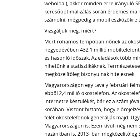
weboldal), akkor minden erre irányuló SEO
keresőoptimalizálás során érdemes ma 
számolni, mégpedig a mobil eszközökre t
Vizsgáljuk meg, miért?
Mert rohamos tempóban nőnek az okoste
negyedévében 432,1 millió mobiltelefont é
es hasonló időszak. Az eladások több mint 
hihetünk a statisztikáknak. Természetes
megközelítőleg bizonyulnak hitelesnek.
Magyarországon egy tavaly februári felm
ebből 2,4 millió okostelefon. Az okostel
internetre készülékét, bár ez a szám jóv
korában. Viszont biztató, hogy előrejelz
felét okostelefonok generálják majd. Ugy
Magyarországon is. Ezen kívül még nem 
hazánkban is, 2013- ban megközelítőleg 3