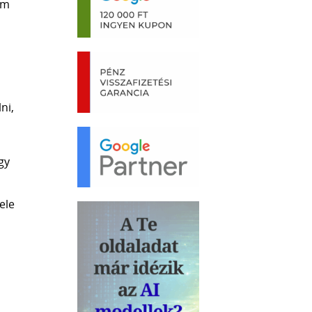
om
ni,
gy
ele