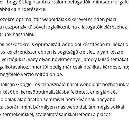
ell, hogy ők leginkább tartalom befogadók, mintsem forgal
abbak a hirdetésekre.
özökre optimalizált weboldalak sikerével minden piaci
reszponzív külsővel foglalkozni, ha a látogatók eléréséhez,
runk használni.
 eszközökre is optimalizált weboldal készítésbe milliókat öl
ess keretrendszer ebben is segítségükre siet, olyan készre
 verziójuk is, vagy olyan bővítménnyel, amely külső témákat
egalkotásához. Innentől pedig már csak beállítás kérdése, ho
megfelelő verzió töltődjön be.
álisan Google –és felhasználó barát weboldalt hozhatunk v
a későbbi keresőoptimalizálásba fektetett energiánk és
weboldalak alapjáraton semmivel nem kívánnak nagyobb
kák során, mint bármilyen más weboldal, ám mégis sokkal
ermékeinkkel, szolgáltatásainkkal lefedni a piacot.