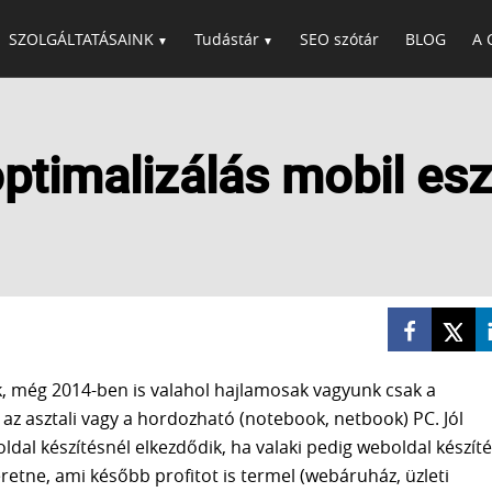
SZOLGÁLTATÁSAINK
Tudástár
SEO szótár
BLOG
A 
ptimalizálás mobil es
, még 2014-ben is valahol hajlamosak vagyunk csak a
az asztali vagy a hordozható (notebook, netbook) PC. Jól
dal készítésnél elkezdődik, ha valaki pedig weboldal készít
eretne, ami később profitot is termel (webáruház, üzleti