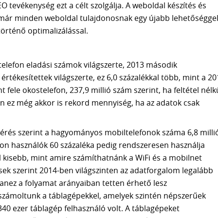
 tevékenység ezt a célt szolgálja. A weboldal készítés és
már minden weboldal tulajdonosnak egy újabb lehetőségge
örténő optimalizálással.
lefon eladási számok világszerte, 2013 második
rtékesítettek világszerte, ez 6,0 százalékkal több, mint a 20
fele okostelefon, 237,9 millió szám szerint, ha feltétel nélk
en ez még akkor is rekord mennyiség, ha az adatok csak
érés szerint a hagyományos mobiltelefonok száma 6,8 milli
efon használók 60 százaléka pedig rendszeresen használja
al kisebb, mint amire számíthatnánk a WiFi és a mobilnet
ések szerint 2014-ben világszinten az adatforgalom legalább
anez a folyamat arányaiban tetten érhető lesz
számoltunk a táblagépekkel, amelyek szintén népszerűek
40 ezer táblagép felhasználó volt. A táblagépeket