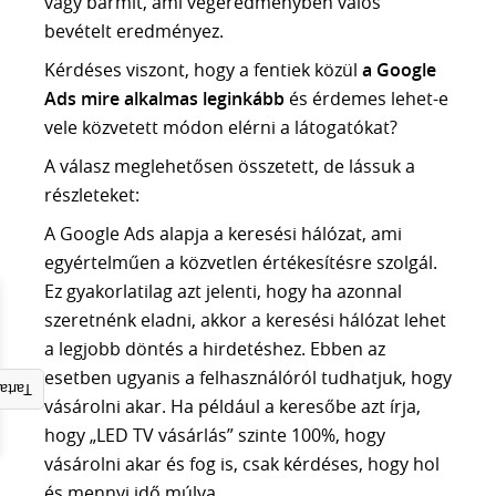
vagy bármit, ami végeredményben valós
AI KERESÉSI LÁTHATÓSÁG ELEMZÉS
bevételt eredményez.
SEO ÜGYNÖKSÉG
Kérdéses viszont, hogy a fentiek közül
a Google
Tudástár
Ads mire alkalmas leginkább
és érdemes lehet-e
MI A SEO
vele közvetett módon elérni a látogatókat?
SZEMANTIKUS SEO
A válasz meglehetősen összetett, de lássuk a
NLP és a SEO
részleteket:
TOPICAL AUTHORITY
AEO vs SEO
A Google Ads alapja a keresési hálózat, ami
GOOGLE ALGORITMUSOK
egyértelműen a közvetlen értékesítésre szolgál.
LLM ALAPJAI
Ez gyakorlatilag azt jelenti, hogy ha azonnal
AI SEO
szeretnénk eladni, akkor a keresési hálózat lehet
FACEBOOK HIRDETÉS
a legjobb döntés a hirdetéshez. Ebben az
ADS HIRDETÉS
esetben ugyanis a felhasználóról tudhatjuk, hogy
gyzék
vásárolni akar. Ha például a keresőbe azt írja,
SEO szótár
hogy „LED TV vásárlás” szinte 100%, hogy
vásárolni akar és fog is, csak kérdéses, hogy hol
BLOG
és mennyi idő múlva.