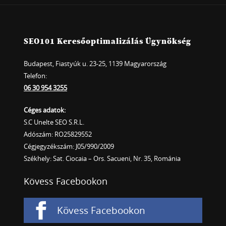
SEO101 Keresőoptimalizálás Ügynökség
Budapest, Fiastyúk u. 23-25, 1139 Magyarország
Telefon:
06 30 954 3255
Céges adatok:
S.C Unelte SEO S.R.L.
Adószám: RO25829552
Cégjegyzékszám: J05/990/2009
Székhely: Sat. Ciocaia – Ors. Sacueni, Nr. 35, Románia
Kövess Facebookon
Kövess Facebookon