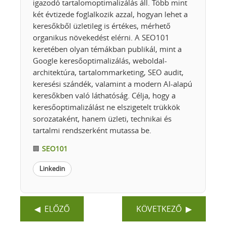
igazodó tartalomoptimalizálás áll. Több mint
két évtizede foglalkozik azzal, hogyan lehet a
keresőkből üzletileg is értékes, mérhető
organikus növekedést elérni. A SEO101
keretében olyan témákban publikál, mint a
Google keresőoptimalizálás, weboldal-
architektúra, tartalommarketing, SEO audit,
keresési szándék, valamint a modern AI-alapú
keresőkben való láthatóság. Célja, hogy a
keresőoptimalizálást ne elszigetelt trükkök
sorozataként, hanem üzleti, technikai és
tartalmi rendszerként mutassa be.
🏢
SEO101
Linkedin
ELŐZŐ
KÖVETKEZŐ