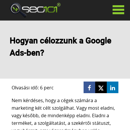
SZOLGÁLTATÁSAINK
Hogyan célozzunk a Google
KERESŐOPTIMALIZÁLÁS
HAVIDÍJAS KERESŐOPTIMALIZÁLÁS
Ads-ben?
SIKERDÍJAS KERESŐOPTIMALIZÁLÁS
KERESŐOPTIMALIZÁLÁS TANÁCSADÁS
PR CIKKEK
LINKÉPÍTÉS
GOOGLE ADS
Olvasási idő: 6 perc
FACEBOOK HIRDETÉSEK
Nem kérdéses, hogy a cégek számára a
SZÖVEGÍRÁS
marketing két célt szolgálhat. Vagy most eladni,
WEBOLDAL KÉSZÍTÉS
vagy később, de mindenképp eladni. Eladni a
WHITE LABEL SEO
terméket, a szolgáltatást, a szekértői státuszt,
AI VIDEÓ KÉSZÍTÉS