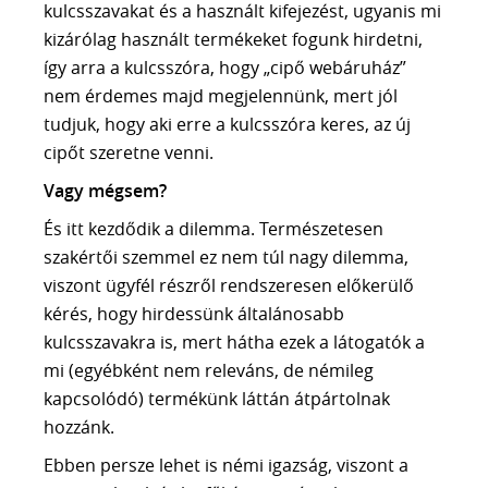
kulcsszavakat és a használt kifejezést, ugyanis mi
kizárólag használt termékeket fogunk hirdetni,
így arra a kulcsszóra, hogy „cipő webáruház”
nem érdemes majd megjelennünk, mert jól
tudjuk, hogy aki erre a kulcsszóra keres, az új
cipőt szeretne venni.
Vagy mégsem?
És itt kezdődik a dilemma. Természetesen
szakértői szemmel ez nem túl nagy dilemma,
viszont ügyfél részről rendszeresen előkerülő
kérés, hogy hirdessünk általánosabb
kulcsszavakra is, mert hátha ezek a látogatók a
mi (egyébként nem releváns, de némileg
kapcsolódó) termékünk láttán átpártolnak
hozzánk.
Ebben persze lehet is némi igazság, viszont a