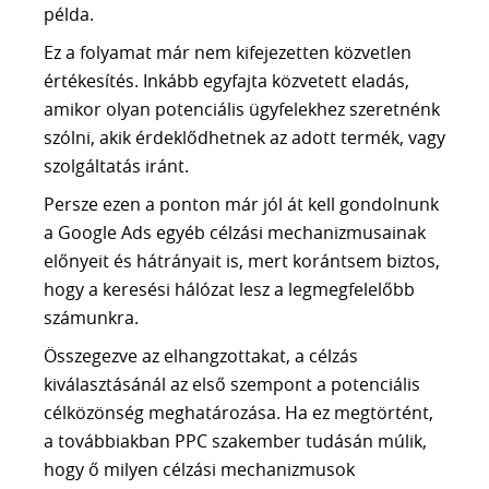
példa.
Ez a folyamat már nem kifejezetten közvetlen
értékesítés. Inkább egyfajta közvetett eladás,
amikor olyan potenciális ügyfelekhez szeretnénk
szólni, akik érdeklődhetnek az adott termék, vagy
szolgáltatás iránt.
Persze ezen a ponton már jól át kell gondolnunk
a Google Ads egyéb célzási mechanizmusainak
előnyeit és hátrányait is, mert korántsem biztos,
hogy a keresési hálózat lesz a legmegfelelőbb
számunkra.
Összegezve az elhangzottakat, a célzás
kiválasztásánál az első szempont a potenciális
célközönség meghatározása. Ha ez megtörtént,
a továbbiakban PPC szakember tudásán múlik,
hogy ő milyen célzási mechanizmusok