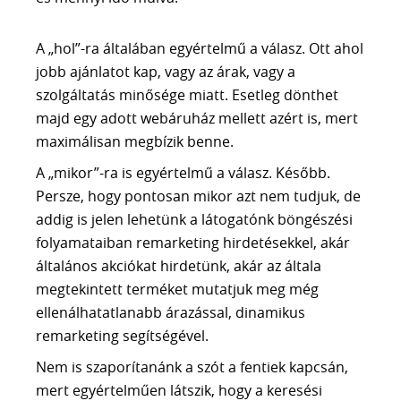
A CSAPAT
KAPCSOLAT
A „hol”-ra általában egyértelmű a válasz. Ott ahol
jobb ajánlatot kap, vagy az árak, vagy a
szolgáltatás minősége miatt. Esetleg dönthet
30 PERCES INGYENES TANÁCSADÁS
majd egy adott webáruház mellett azért is, mert
maximálisan megbízik benne.
A „mikor”-ra is egyértelmű a válasz. Később.
Persze, hogy pontosan mikor azt nem tudjuk, de
addig is jelen lehetünk a látogatónk böngészési
folyamataiban remarketing hirdetésekkel, akár
általános akciókat hirdetünk, akár az általa
megtekintett terméket mutatjuk meg még
ellenálhatatlanabb árazással, dinamikus
remarketing segítségével.
Nem is szaporítanánk a szót a fentiek kapcsán,
mert egyértelműen látszik, hogy a keresési