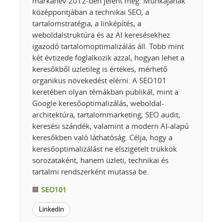
márkanév 2012-ben jelent meg. Munkájának
középpontjában a technikai SEO, a
tartalomstratégia, a linképítés, a
weboldalstruktúra és az AI keresésekhez
igazodó tartalomoptimalizálás áll. Több mint
két évtizede foglalkozik azzal, hogyan lehet a
keresőkből üzletileg is értékes, mérhető
organikus növekedést elérni. A SEO101
keretében olyan témákban publikál, mint a
Google keresőoptimalizálás, weboldal-
architektúra, tartalommarketing, SEO audit,
keresési szándék, valamint a modern AI-alapú
keresőkben való láthatóság. Célja, hogy a
keresőoptimalizálást ne elszigetelt trükkök
sorozataként, hanem üzleti, technikai és
tartalmi rendszerként mutassa be.
🏢
SEO101
Linkedin