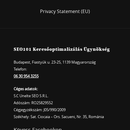
Privacy Statement (EU)
SEO101 Keresőoptimalizálás Ügynökség
Budapest, Fiastyúk u. 23-25, 1139 Magyarország
Telefon:
06 30 954 3255
Céges adatok:
S.C Unelte SEO S.R.L.
Adószám: RO25829552
Cégjegyzékszám: J05/990/2009
Székhely: Sat. Ciocaia – Ors. Sacueni, Nr. 35, Románia
Kövess Facebookon