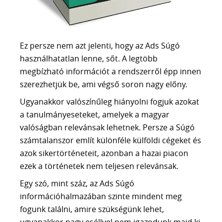
Ez persze nem azt jelenti, hogy az Ads Súgó
használhatatlan lenne, sőt. A legtöbb
megbízható információt a rendszerről épp innen
szerezhetjük be, ami végső soron nagy előny.
Ugyanakkor valószínűleg hiányolni fogjuk azokat
a tanulmányeseteket, amelyek a magyar
valóságban relevánsak lehetnek. Persze a Súgó
számtalanszor említ különféle külföldi cégeket és
azok sikertörténeteit, azonban a hazai piacon
ezek a történetek nem teljesen relevánsak.
Egy szó, mint száz, az Ads Súgó
információhalmazában szinte mindent meg
fogunk találni, amire szükségünk lehet,
ugyanakkor nagy eséllyel nem igazodunk majd ki