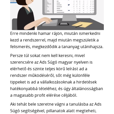
A CSAPAT
KAPCSOLAT
30 PERCES INGYENES TANÁCSADÁS
Erre mindenki hamar rájön, miután ismerkedni
kezd a rendszerrel, majd miután megszületik a
felismerés, megkezdődik a tananyag utánihajsza.
Persze túl sokat nem kell keresni, mivel
szerencsére az Ads Súgó magyar nyelven is
elérhető és szinte teljes körű leírást ad a
rendszer működéséről, sőt még különféle
tippeket is ad a vállalkozásoknak a hirdetések
hatékonyabbá tételéhez, és úgy általánosságban
a magasabb profit elérése céljából.
Aki tehát bele szeretne vágni a tanulásba az Ads
Súgó segítségével, pillanatok alatt megteheti,