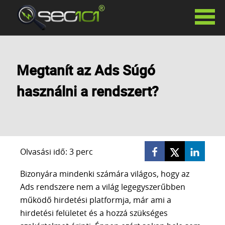
SZOLGÁLTATÁSAINK
Megtanít az Ads Súgó
KERESŐOPTIMALIZÁLÁS
HAVIDÍJAS KERESŐOPTIMALIZÁLÁS
használni a rendszert?
SIKERDÍJAS KERESŐOPTIMALIZÁLÁS
KERESŐOPTIMALIZÁLÁS TANÁCSADÁS
PR CIKKEK
LINKÉPÍTÉS
GOOGLE ADS
Olvasási idő: 3 perc
FACEBOOK HIRDETÉSEK
Bizonyára mindenki számára világos, hogy az
SZÖVEGÍRÁS
Ads rendszere nem a világ legegyszerűbben
WEBOLDAL KÉSZÍTÉS
működő hirdetési platformja, már ami a
WHITE LABEL SEO
hirdetési felületet és a hozzá szükséges
AI VIDEÓ KÉSZÍTÉS