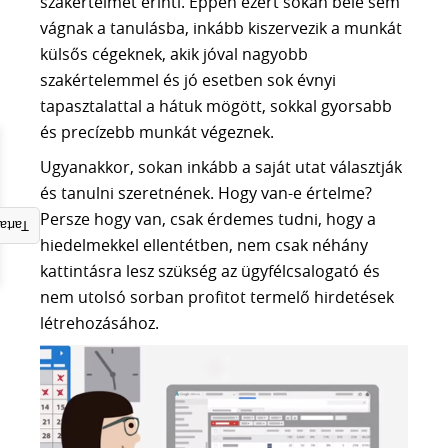
szakértelmet érinti. Éppen ezért sokan bele sem
AI KERESÉSI LÁTHATÓSÁG ELEMZÉS
vágnak a tanulásba, inkább kiszervezik a munkát
SEO ÜGYNÖKSÉG
külsős cégeknek, akik jóval nagyobb
Tudástár
szakértelemmel és jó esetben sok évnyi
MI A SEO
tapasztalattal a hátuk mögött, sokkal gyorsabb
SZEMANTIKUS SEO
és precízebb munkát végeznek.
NLP és a SEO
Ugyanakkor, sokan inkább a saját utat választják
TOPICAL AUTHORITY
és tanulni szeretnének. Hogy van-e értelme?
AEO vs SEO
Persze hogy van, csak érdemes tudni, hogy a
gyzék
GOOGLE ALGORITMUSOK
hiedelmekkel ellentétben, nem csak néhány
LLM ALAPJAI
kattintásra lesz szükség az ügyfélcsalogató és
AI SEO
nem utolsó sorban profitot termelő hirdetések
FACEBOOK HIRDETÉS
létrehozásához.
ADS HIRDETÉS
SEO szótár
BLOG