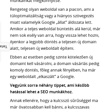
munkáinkat megkönnyítse.
AI KERESÉSI LÁTHATÓSÁG ELEMZÉS
SEO ÜGYNÖKSÉG
Rengeteg olyan weboldal van a piacon, ami a
túloptimalizáltság vagy a hiányos szövegezés
Tudástár
miatt valamelyik Google „állat” áldozata lett.
MI A SEO
Amikor a teljes weboldal büntetés alá kerül, már
SZEMANTIKUS SEO
nem sok esély van arra, hogy vissza lehet hozni,
NLP és a SEO
ilyenkor a legjobb döntés a teljesen új domain
TOPICAL AUTHORITY
gyzék
alatt, teljesen új weboldalt építeni.
AEO vs SEO
Ebben az esetben pedig szinte kötelezően új
GOOGLE ALGORITMUSOK
domaint kell vásárolni, a domain vásárlás pedig
LLM ALAPJAI
komoly döntés, főleg annak fényében, ha már
AI SEO
egy weboldalt „elkaszált” a Google.
FACEBOOK HIRDETÉS
ADS HIRDETÉS
Vegyünk sorra néhány tippet, ami később
hatással lehet a SEO munkákhoz.
SEO szótár
Annak ellenére, hogy a kulcsszó sűrűséggel ma
BLOG
már óvatosabban kell bánni, a kulcsszavas