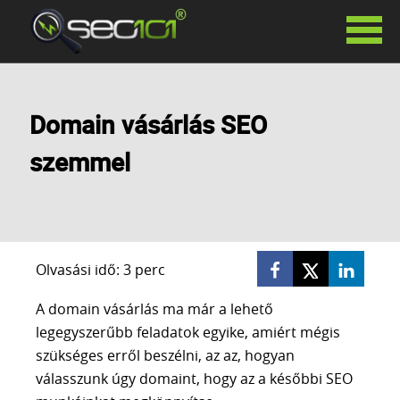
SZOLGÁLTATÁSAINK
Domain vásárlás SEO
KERESŐOPTIMALIZÁLÁS
HAVIDÍJAS KERESŐOPTIMALIZÁLÁS
szemmel
SIKERDÍJAS KERESŐOPTIMALIZÁLÁS
KERESŐOPTIMALIZÁLÁS TANÁCSADÁS
PR CIKKEK
LINKÉPÍTÉS
GOOGLE ADS
Olvasási idő: 3 perc
FACEBOOK HIRDETÉSEK
A domain vásárlás ma már a lehető
SZÖVEGÍRÁS
legegyszerűbb feladatok egyike, amiért mégis
WEBOLDAL KÉSZÍTÉS
szükséges erről beszélni, az az, hogyan
WHITE LABEL SEO
válasszunk úgy domaint, hogy az a későbbi SEO
AI VIDEÓ KÉSZÍTÉS