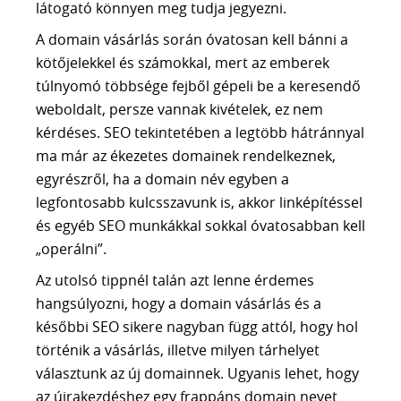
látogató könnyen meg tudja jegyezni.
A domain vásárlás során óvatosan kell bánni a
kötőjelekkel és számokkal, mert az emberek
túlnyomó többsége fejből gépeli be a keresendő
weboldalt, persze vannak kivételek, ez nem
kérdéses. SEO tekintetében a legtöbb hátránnyal
ma már az ékezetes domainek rendelkeznek,
egyrészről, ha a domain név egyben a
legfontosabb kulcsszavunk is, akkor linképítéssel
és egyéb SEO munkákkal sokkal óvatosabban kell
„operálni”.
Az utolsó tippnél talán azt lenne érdemes
hangsúlyozni, hogy a domain vásárlás és a
későbbi SEO sikere nagyban függ attól, hogy hol
történik a vásárlás, illetve milyen tárhelyet
választunk az új domainnek. Ugyanis lehet, hogy
az újrakezdéshez egy frappáns domain nevet