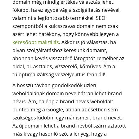
domain még mindig értékes választás lehet,
A CSAPAT
főképp, ha ez egybe vág a szolgáltatás nevével,
KAPCSOLAT
valamint a legfontosabb termékkel. SEO
szempontból a kulcsszavas domain nem csak
30 PERCES INGYENES TANÁCSADÁS
azért lehet hatékony, hogy könnyebb legyen a
keresőoptimalizálás
. Akkor is jó választás, ha
olyan szolgáltatáshoz keresünk domaint,
ahonnan kevés visszatérő látogatót remélhet az
oldal, pl. asztalos, vízszerelő, kőműves. Ám a
túloptimalizáltság veszélye itt is fenn áll!
A hosszú távban gondolkodók üzleti
weboldalának domain neve bátran lehet brand
név is. Ám, ha épp a brand neves weboldalt
bünteti meg a Google, abban az esetben sem
szükséges kidobni egy már ismert brand nevet.
Az új domain lehet a brand névből származtatott
másik vagy hasonló szó, a lényeg, hogy a