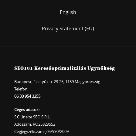
English
Privacy Statement (EU)
SEO101 Keresőoptimalizálás Ügynökség
Budapest, Fiastyúk u. 23-25, 1139 Magyarország
Telefon:
06 30 954 3255
Céges adatok:
S.C Unelte SEO S.R.L.
Adószám: RO25829552
Cégjegyzékszám: J05/990/2009