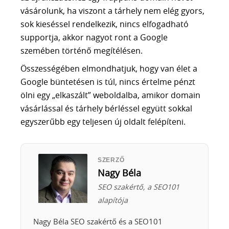
vásárolunk, ha viszont a tárhely nem elég gyors,
sok kieséssel rendelkezik, nincs elfogadható
supportja, akkor nagyot ront a Google
szemében történő megítélésen.
Összességében elmondhatjuk, hogy van élet a
Google büntetésen is túl, nincs értelme pénzt
ölni egy „elkaszált” weboldalba, amikor domain
vásárlással és tárhely bérléssel együtt sokkal
egyszerűbb egy teljesen új oldalt felépíteni.
SZERZŐ
Nagy Béla
SEO szakértő, a SEO101
alapítója
Nagy Béla SEO szakértő és a SEO101