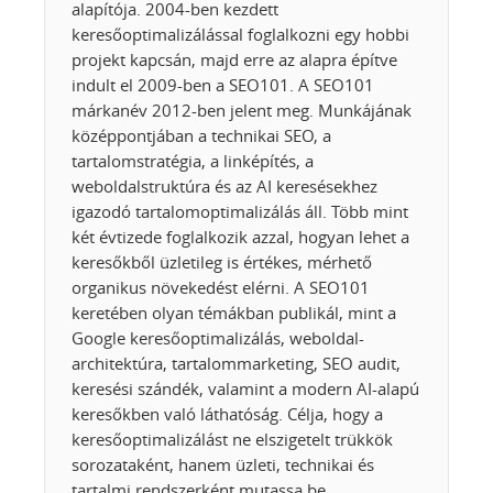
alapítója. 2004-ben kezdett
keresőoptimalizálással foglalkozni egy hobbi
projekt kapcsán, majd erre az alapra építve
indult el 2009-ben a SEO101. A SEO101
márkanév 2012-ben jelent meg. Munkájának
középpontjában a technikai SEO, a
tartalomstratégia, a linképítés, a
weboldalstruktúra és az AI keresésekhez
igazodó tartalomoptimalizálás áll. Több mint
két évtizede foglalkozik azzal, hogyan lehet a
keresőkből üzletileg is értékes, mérhető
organikus növekedést elérni. A SEO101
keretében olyan témákban publikál, mint a
Google keresőoptimalizálás, weboldal-
architektúra, tartalommarketing, SEO audit,
keresési szándék, valamint a modern AI-alapú
keresőkben való láthatóság. Célja, hogy a
keresőoptimalizálást ne elszigetelt trükkök
sorozataként, hanem üzleti, technikai és
tartalmi rendszerként mutassa be.